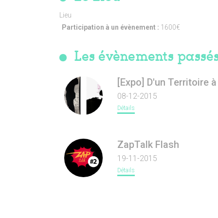
Lieu
Participation à un évènement :
1600€
Les évènements passé
[Expo] D'un Territoire à
08-12-2015
Détails
ZapTalk Flash
19-11-2015
Détails