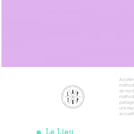
Accélér
méthode
de recré
méthode
partage
une exp
accueil
Le Lieu