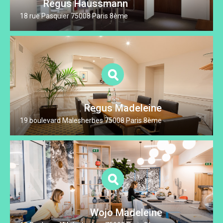
Regus Haussmann
18 rue Pasquier 75008 Paris 8ème
Regus Madeleine
19 boulevard Malesherbes 75008 Paris 8ème
Wojo Madeleine