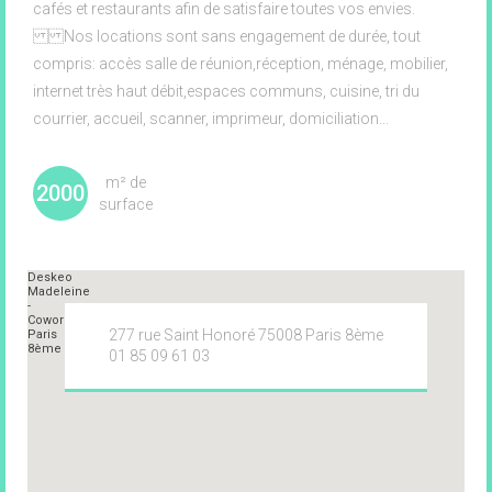
cafés et restaurants afin de satisfaire toutes vos envies.
Nos locations sont sans engagement de durée, tout
compris: accès salle de réunion,réception, ménage, mobilier,
internet très haut débit,espaces communs, cuisine, tri du
courrier, accueil, scanner, imprimeur, domiciliation...
m² de
2000
surface
m2
277 rue Saint Honoré 75008 Paris 8ème
01 85 09 61 03