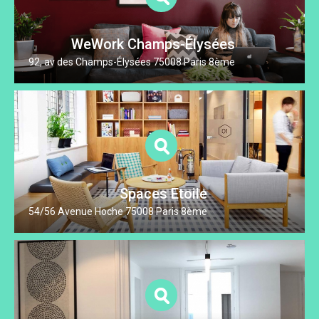
WeWork Champs-Élysées
92, av des Champs-Élysées 75008 Paris 8ème
Spaces Etoile
54/56 Avenue Hoche 75008 Paris 8ème