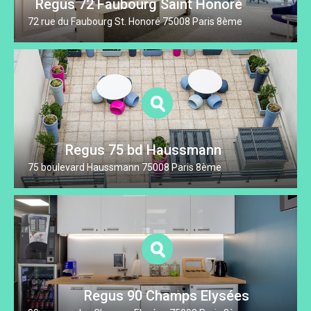
Regus 72 Faubourg Saint Honoré
72 rue du Faubourg St. Honoré 75008 Paris 8ème
Regus 75 bd Haussmann
75 boulevard Haussmann 75008 Paris 8ème
Regus 90 Champs Elysées