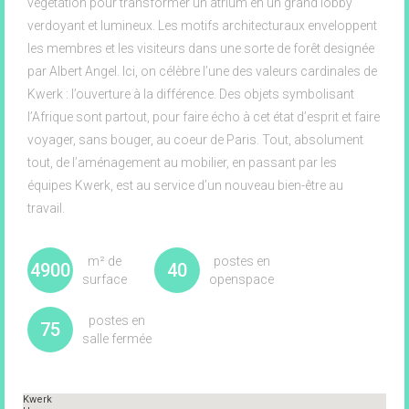
végétation pour transformer un atrium en un grand lobby
verdoyant et lumineux. Les motifs architecturaux enveloppent
les membres et les visiteurs dans une sorte de forêt designée
par Albert Angel. Ici, on célèbre l’une des valeurs cardinales de
Kwerk : l’ouverture à la différence. Des objets symbolisant
l’Afrique sont partout, pour faire écho à cet état d’esprit et faire
voyager, sans bouger, au coeur de Paris. Tout, absolument
tout, de l’aménagement au mobilier, en passant par les
équipes Kwerk, est au service d’un nouveau bien-être au
travail.
m² de
postes en
4900
40
surface
openspace
postes en
75
salle fermée