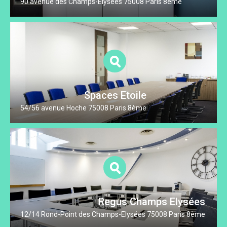
90 avenue des Champs-Elysées 75008 Paris 8ème
Spaces Etoile
54/56 avenue Hoche 75008 Paris 8ème
Regus Champs Elysées
12/14 Rond-Point des Champs-Elysées 75008 Paris 8ème