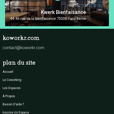
Kwerk Bienfaisance
44-46 rue de la Bienfaisance 75008 Paris 8ème
koworkr.com
contact@koworkr.com
plan du site
Accueil
Le Coworking
Les Espaces
Â Propos
Besoin D’aide ?
Inscrire Un Espace