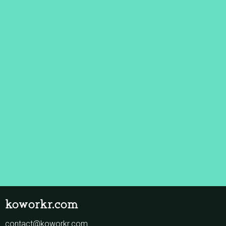
koworkr.com
contact@koworkr.com