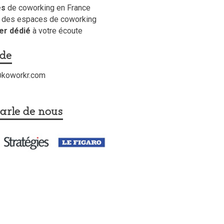
es
de coworking en France
des espaces de coworking
er dédié
à votre écoute
ide
t@koworkr.com
arle de nous