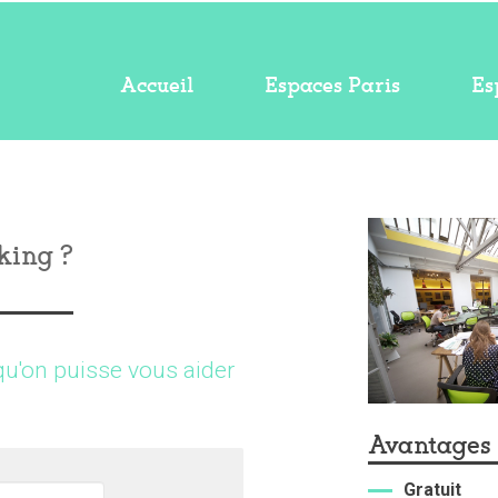
Accueil
Espaces Paris
Es
king ?
qu'on puisse vous aider
Avantages
Gratuit