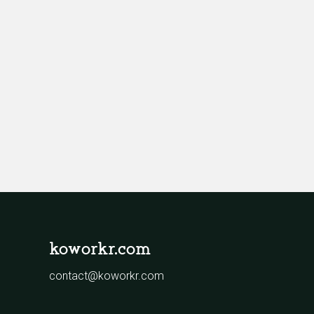
koworkr.com
contact@koworkr.com