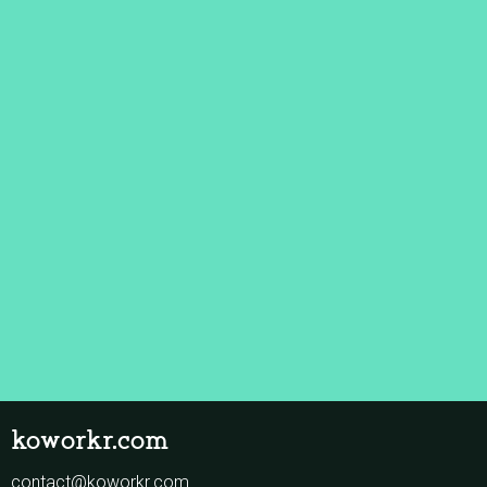
koworkr.com
contact@koworkr.com