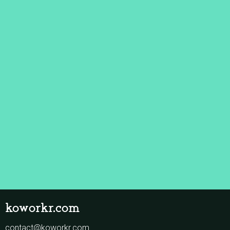
koworkr.com
contact@koworkr.com