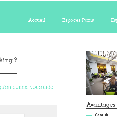
Accueil
Espaces Paris
Es
king ?
qu'on puisse vous aider
Avantages
Gratuit