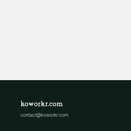
koworkr.com
contact@koworkr.com