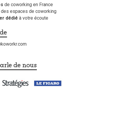
es
de coworking en France
des espaces de coworking
er dédié
à votre écoute
ide
t@koworkr.com
arle de nous