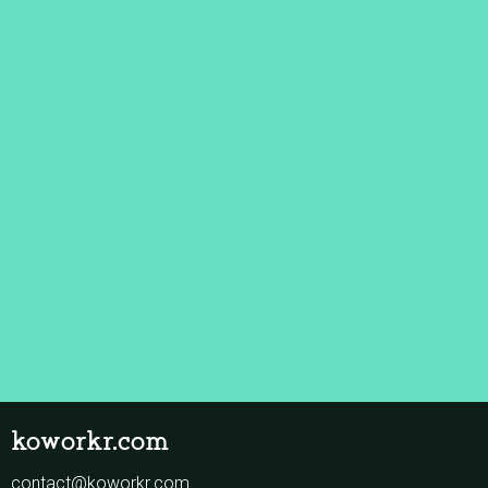
koworkr.com
contact@koworkr.com