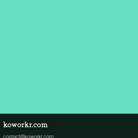
koworkr.com
contact@koworkr.com