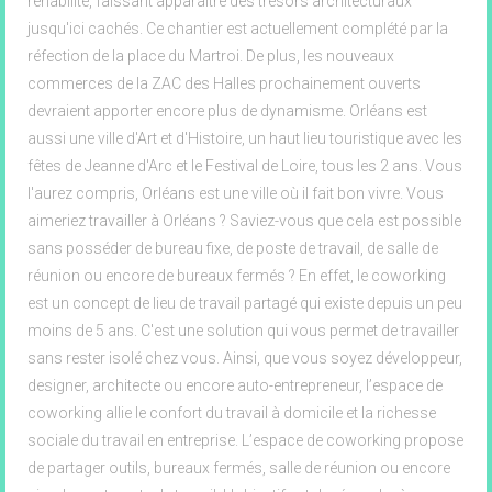
réhabilité, faissant apparaître des trésors architecturaux
jusqu'ici cachés. Ce chantier est actuellement complété par la
réfection de la place du Martroi. De plus, les nouveaux
commerces de la ZAC des Halles prochainement ouverts
devraient apporter encore plus de dynamisme. Orléans est
aussi une ville d'Art et d'Histoire, un haut lieu touristique avec les
fêtes de Jeanne d'Arc et le Festival de Loire, tous les 2 ans. Vous
l'aurez compris, Orléans est une ville où il fait bon vivre. Vous
aimeriez travailler à Orléans ? Saviez-vous que cela est possible
sans posséder de bureau fixe, de poste de travail, de salle de
réunion ou encore de bureaux fermés ? En effet, le coworking
est un concept de lieu de travail partagé qui existe depuis un peu
moins de 5 ans. C'est une solution qui vous permet de travailler
sans rester isolé chez vous. Ainsi, que vous soyez développeur,
designer, architecte ou encore auto-entrepreneur, l’espace de
coworking allie le confort du travail à domicile et la richesse
sociale du travail en entreprise. L’espace de coworking propose
de partager outils, bureaux fermés, salle de réunion ou encore