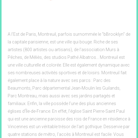
94 rue des Sorins, Montreuil
A l’Est de Paris, Montreuil, parfois surnommée le "bBrooklyn" de
la capitale parisienne, est une ville qui bouge. Riche de ses
artistes (800 artistes ou artisans), de l'association Murs à
Pêches, de Méliès, des studios Pathé Albatros... Montreuil est
une ville culturelle et colorée. Elle est également dynamique avec
ses nombreuses activités sportives et de loisirs. Montreuil fait
également place à la nature avec ses parcs : Parc des
Beaumonts, Parc départemental Jean-Moulin les Guilands,
Parc Montreau, mais aussi avec ses jardins partagés et
familiaux. Enfin, la ville possède l’une des plus anciennes
églises d’Île-de-France. En effet, l’église Saint Pierre-Saint Paul
qui est une ancienne paroisse des rois de France en résidence à
Vincennes est un véritable trésor de l’art gothique. Desservie par
quatre stations de métro, l’accès à Montreuil est facile. Vous