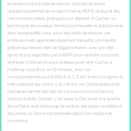
la recherche d'une salle de réunion. Le poste de travail
opérationnel permet de se rapprocher du RER B, du bus et des
rues commerçantes, pratiques pour déjeuner. A Cachan, on
peut trouver des bureaux fermés pour travailler en autonomie et
dans la tranquillité, mais aussi des salles de réunion. Les
professionnels apprécient également Valouette, une navette
gratuite qui relie les villes de l'Agglomération, avec ses sept
lignes de bus exploitées par la RATP pour rejoindre son poste
de travail. L'Orbival est aussi pratique pour relier Cachan à
Fontenay-sous-Bois, en 20 minutes, avec ses
correspondances pour le RER A, B, C, D et E et les trois lignes du
métro parisien qui sont la 1, la 7 et la 8. Les Cachanaises et les
Cachanais aiment leur ville. On y trouve comme à Paris les
stations Autolib. Cachan, c'est aussi la Cité Jardin et le quartier
de La Plaine, avec beaucoup de verdure, des pistes cyclables et
des zones où faire une promenade depuis son espace de
coworking.