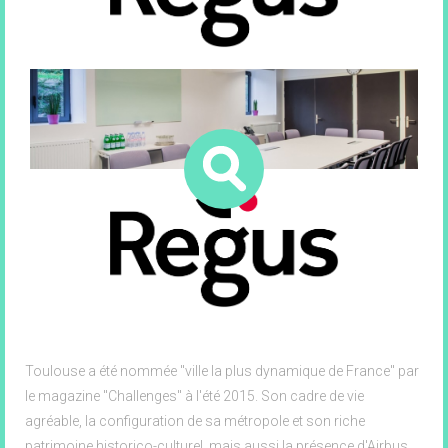
8 Esplanade Compans Caffarelli - Immeuble Atria, Toulouse
31000
78 Allée Jean Jaurès - le Pré Catelan, Toulouse
Toulouse a été nommée "ville la plus dynamique de France" par
le magazine "Challenges" à l'été 2015. Son cadre de vie
agréable, la configuration de sa métropole et son riche
patrimoine historico-culturel, mais aussi la présence d'Airbus