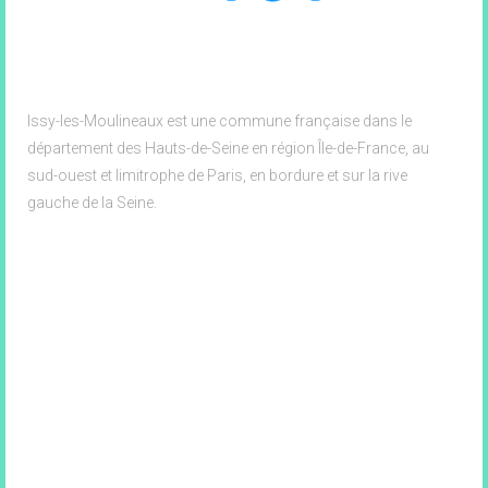
41 - 43 Rue Camille Desmoulins, Issy-les-Moulineaux
Issy-les-Moulineaux est une commune française dans le
département des Hauts-de-Seine en région Île-de-France, au
sud-ouest et limitrophe de Paris, en bordure et sur la rive
gauche de la Seine.