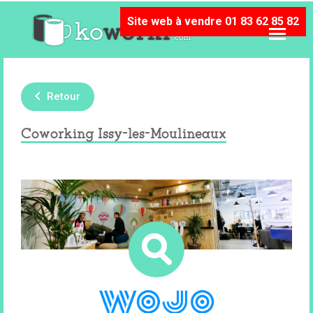
Site web à vendre 01 83 62 85 82
Retour
Coworking Issy-les-Moulineaux
Ne vous contentez pas de louer des
bureaux/ louez plus que des bureaux !
Wojo réunit en un même lieu une typologie
d’espaces variés, spécifiquement conçus
pour les travailleurs, afin d’accompagner
les entreprises dans leur défis quotidiens :
92130
flexibilité,...