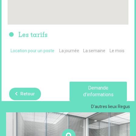
Les tarifs
Location pour un poste
La journée
La semaine
Le mois
Demande
Retour
d'informations
D'autres lieux
Regus