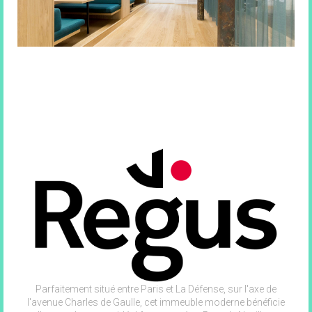
Parfaitement situé entre Paris et La Défense, sur l'axe de
l'avenue Charles de Gaulle, cet immeuble moderne bénéficie