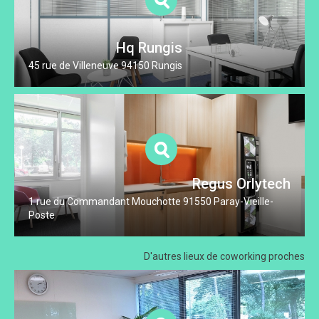
Hq Rungis
45 rue de Villeneuve 94150 Rungis
Regus Orlytech
1 rue du Commandant Mouchotte 91550 Paray-Vieille-
Poste
D'autres lieux
de coworking proches