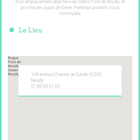
d'un emplacement idéal face au métro Pont de Neuilly, et
proche des quais de Seine. Parkings privatifs sous
l'immeuble.
Le Lieu
168 avenue Charles de Gaulle 92200
Neuilly
01 85 09 61 03