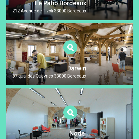
Le Patio Bordeaux
212 Avenue de Tivoli 33000 Bordeaux
Darwin
87 quai des Queyries 33000 Bordeaux
Node