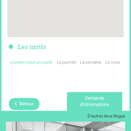
Les tarifs
Location pour un poste
La journée
La semaine
Le mois
Demande
Retour
d'informations
D'autres lieux
Regus