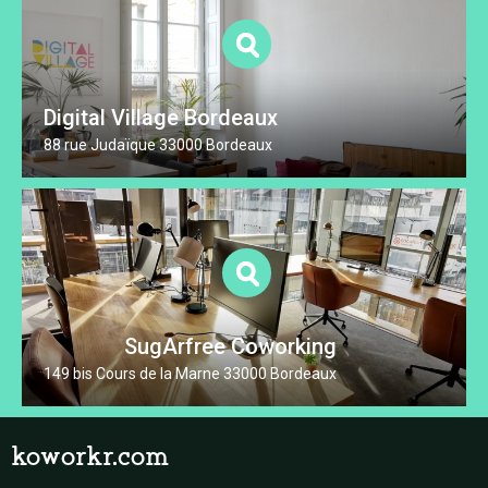
Digital Village Bordeaux
88 rue Judaïque 33000 Bordeaux
SugArfree Coworking
149 bis Cours de la Marne 33000 Bordeaux
koworkr.com