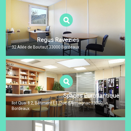
Regus Ravezies
32 Allée de Boutaut 33000 Bordeaux
Spaces Euratlantique
Ilot Quai 8.2, Bâtiment E1, Rue d’Armagnac 33000
Bordeaux