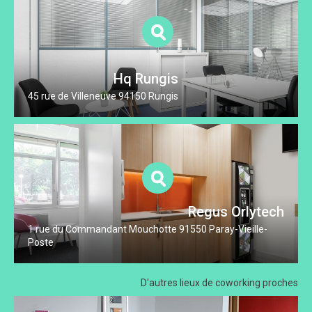
Hq Rungis
45 rue de Villeneuve 94150 Rungis
Regus Orlytech
1 rue du Commandant Mouchotte 91550 Paray-Vieille-
Poste
D'autres lieux
de coworking proches