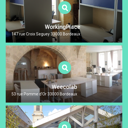
WorkingPlace
147 rue Croix Seguey 33000 Bordeaux
Weecolab
53 rue Pomme d'Or 33000 Bordeaux