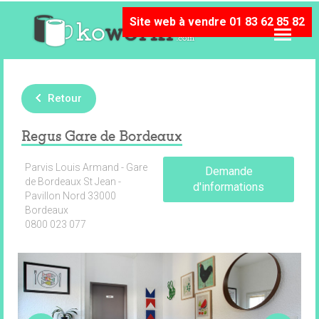
Site web à vendre 01 83 62 85 82
Retour
Regus Gare de Bordeaux
Parvis Louis Armand - Gare
Demande
de Bordeaux St Jean -
d'informations
Pavillon Nord 33000
Bordeaux
0800 023 077