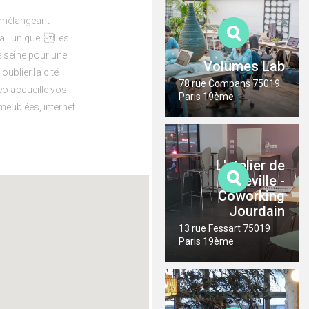
 mélangeant
avail unique. Les
e seine pour une
Volumes Lab
ublier la cité
78 rue Compans 75019
o accueille vos
Paris 19ème
eublées, internet
L'atelier de
Belleville -
Coworking
Jourdain
13 rue Fessart 75019
Paris 19ème