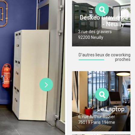
Deskeo Graviers
- Neuilly
3 rue des graviers
92200 Neuilly
D'autres lieux
de coworking
proches
Le Laptop
6, rue Arthur Rozier
75019 Paris 19ème