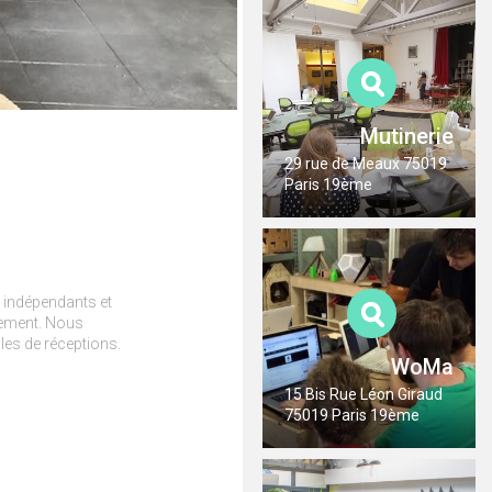
Mutinerie
29 rue de Meaux 75019
Paris 19ème
, indépendants et
gement. Nous
les de réceptions.
WoMa
15 Bis Rue Léon Giraud
75019 Paris 19ème