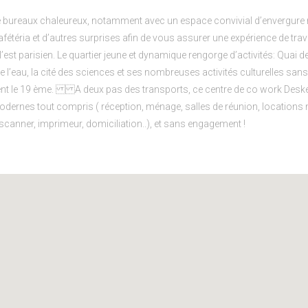
e bureaux chaleureux, notamment avec un espace convivial d’envergure
 cafétéria et d’autres surprises afin de vous assurer une expérience de tr
’est parisien. Le quartier jeune et dynamique rengorge d’activités: Quai d
’eau, la cité des sciences et ses nombreuses activités culturelles sans o
nt le 19 ème. A deux pas des transports, ce centre de co work Deske
ernes tout compris ( réception, ménage, salles de réunion, locations m
, scanner, imprimeur, domiciliation..), et sans engagement !