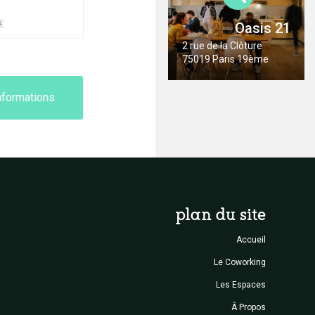
€
Oasis 21
2 rue de la Clôture
75019 Paris 19ème
nformations
plan du site
Accueil
Le Coworking
Les Espaces
Â Propos