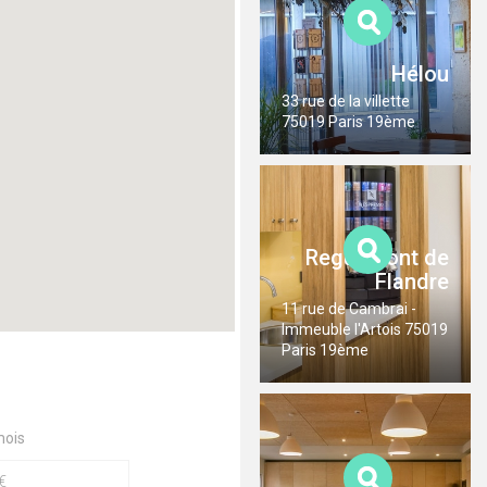
Hélou
33 rue de la villette
75019 Paris 19ème
Regus Pont de
Flandre
11 rue de Cambrai -
Immeuble l'Artois 75019
Paris 19ème
mois
€