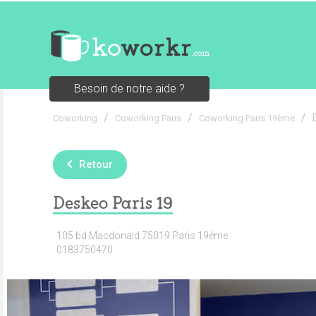
Besoin de notre aide ?
/
/
/
Coworking
Coworking Paris
Coworking Paris 19ème
Retour
Deskeo Paris 19
105 bd Macdonald 75019 Paris 19ème
0183750470