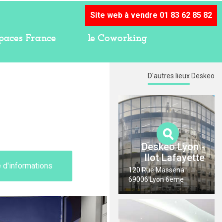
Site web à vendre 01 83 62 85 82
paces France
le Coworking
D'autres lieux
Deskeo
Deskeo Lyon -
Ilot Lafayette
d'informations
120 Rue Massena
69006 Lyon 6ème