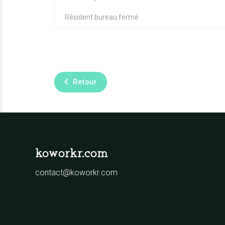
Résident bureau fermé
Retour
koworkr.com
contact@koworkr.com